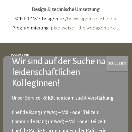
Design & technische Umsetzung:
SCHERZ Werbeagentur //
www.agentur-scherz.at
Programmierung:
pixelweise – die webagentur e.U.
KONTAKT
NEWSLETTER
IMPRESSUM
Unser Service- & Küchenteam sucht Verstärkung!
DATENSCHUTZ
Chef de Rang (m/w/d) – Voll- oder Teilzeit
Commis de Rang (m/w/d) – Voll- oder Teilzeit
DATENSCHUTZEINSTELLUNGEN
Chef de Partie (Gardemanger oder Patisserie