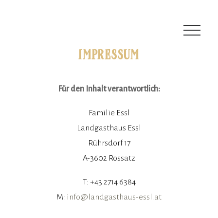
IMPRESSUM
SPEISEKARTE
RESERVIERUNG
KONTAKT & ANFAHRT
Für den Inhalt verantwortlich:
ÖFFNUNGSZEITEN
GUTSCHEINE
Familie Essl
VERANSTALTUNGEN & NEWS
Landgasthaus Essl
NEWSLETTER
Rührsdorf 17
A-3602 Rossatz
T: +43 2714 6384
M:
info@landgasthaus-essl.at