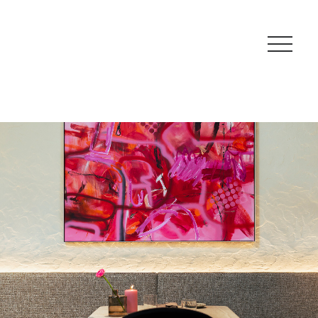
SPEISEKARTE
RESERVIERUNG
KONTAKT & ANFAHRT
ÖFFNUNGSZEITEN
GUTSCHEINE
VERANSTALTUNGEN & NEWS
NEWSLETTER